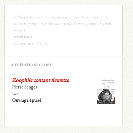
« Nietzsche, comme une puissante tape dans le dos ou ce
coup de poing sur la tête dont parle Kafka à propos des bons
livres »
René Pons
Carnets des solitudes
AUX ÉDITIONS CADEX
Zoophile contant fleurette
Pierre Senges
2012
Ouvrage épuisé