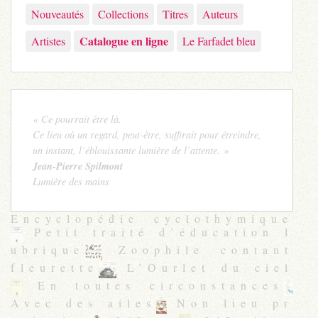
Nouveautés
Collections
Titres
Auteurs
Catalogue en ligne
Artistes
Le Farfadet bleu
« Ce pourrait être là.
Ce lieu où un regard, peut-être, suffirait pour étreindre,
un instant, l’éblouissante lumière de l’attente. »
Jean-Pierre Spilmont
Lumière des mains
Encyclopédie cyclothymique
Petit traité d’éducation l
ubrique
Zoophile contant
fleurette
L’Ourlet du ciel
En toutes circonstances
Avec des ailes
Non lieu pr