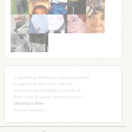
On disait
« Aussitôt qu’il arrivait je cachais son journal
et regardais les fleurs de la toile cirée
mourir sous les estafilades et les taches de
brûlé : la fin du monde est pour bientôt. »
Dominique Fabre
Avant les monstres