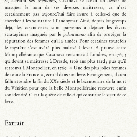
Si, écrivant ses
Mémoires
, Casanova se faisait un devoir de
masquer le nom de ses diverses maîtresses, ce n’est
certainement pas aujourd’hui faire injure à celles-ci que de
chercher à les soustraire à l’anonymat. Ainsi, depuis longtemps
déjà, les casanovistes sont parvenus à déjouer les divers
stratagèmes imaginés par le
galantuomo
afin de protéger la
réputation des femmes qu’il a aimées. Pour certaines toutefois
le mystère s’est avéré plus malaisé à lever. A preuve cette
Montpelliéraine que Casanova rencontra à Londres, en 1763 ;
qui devint sa maîtresse à Dresde, trois ans plus tard ; puis qu’il
retrouva à Montpellier, en 1769. « Une des plus jolies femmes
de toute la France », écrit-il dans son livre. Etrangement, il aura
fallu attendre la fin du XXe siècle et le bicentenaire de la mort
du Vénitien pour que la belle Montpelliéraine recouvre enfin
son identité. C’est la quête de celle-ci qui constitue le sujet de ce
livre.
Extrait