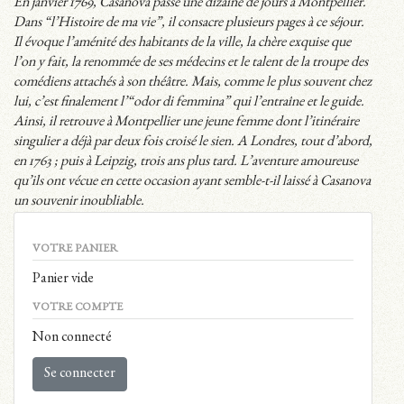
En janvier 1769, Casanova passe une dizaine de jours à Montpellier.
Dans “l’Histoire de ma vie”, il consacre plusieurs pages à ce séjour.
Il évoque l’aménité des habitants de la ville, la chère exquise que
l’on y fait, la renommée de ses médecins et le talent de la troupe des
comédiens attachés à son théâtre. Mais, comme le plus souvent chez
lui, c’est finalement l’“odor di femmina” qui l’entraîne et le guide.
Ainsi, il retrouve à Montpellier une jeune femme dont l’itinéraire
singulier a déjà par deux fois croisé le sien. A Londres, tout d’abord,
en 1763 ; puis à Leipzig, trois ans plus tard. L’aventure amoureuse
qu’ils ont vécue en cette occasion ayant semble-t-il laissé à Casanova
un souvenir inoubliable.
VOTRE PANIER
Panier vide
VOTRE COMPTE
Non connecté
Se connecter