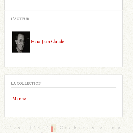
L’AUTEUR
Hauc Jean-Claude
LA COLLECTION
Marine
C’est l’Eté
Crobards et mo