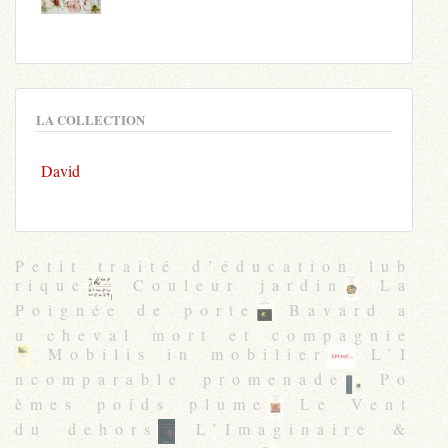
LA COLLECTION
David
Petit traité d’éducation lub
rique
Couleur jardin
La
Poignée de porte
Bavard a
u cheval mort et compagnie
Mobilis in mobilier
L’I
ncomparable promenade
Po
èmes poids plume
Le Vent
du dehors
L’Imaginaire &