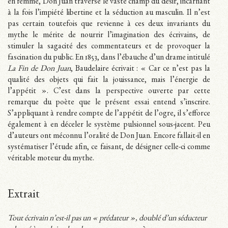
en femme, Don Juan traverse le vaste champ du désir, incarnant
à la fois l’impiété libertine et la séduction au masculin. Il n’est
pas certain toutefois que revienne à ces deux invariants du
mythe le mérite de nourrir l’imagination des écrivains, de
stimuler la sagacité des commentateurs et de provoquer la
fascination du public. En 1853, dans l’ébauche d’un drame intitulé
La Fin de Don Juan
, Baudelaire écrivait : « Car ce n’est pas la
qualité des objets qui fait la jouissance, mais l’énergie de
l’appétit ». C’est dans la perspective ouverte par cette
remarque du poète que le présent essai entend s’inscrire.
S’appliquant à rendre compte de l’appétit de l’ogre, il s’efforce
également à en déceler le système pulsionnel sous-jacent. Peu
d’auteurs ont méconnu l’oralité de Don Juan. Encore fallait-il en
systématiser l’étude afin, ce faisant, de désigner celle-ci comme
véritable moteur du mythe.
Extrait
Tout écrivain n’est-il pas un « prédateur », doublé d’un séducteur