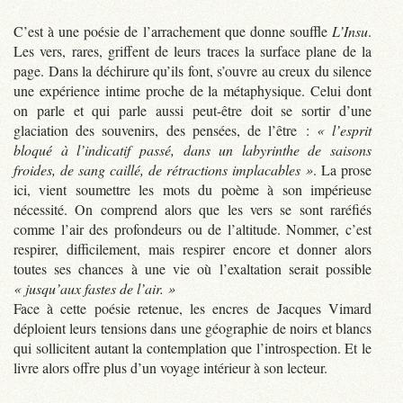
C’est à une poésie de l’arrachement que donne souffle
L’Insu
.
Les vers, rares, griffent de leurs traces la surface plane de la
page. Dans la déchirure qu’ils font, s’ouvre au creux du silence
une expérience intime proche de la métaphysique. Celui dont
on parle et qui parle aussi peut-être doit se sortir d’une
glaciation des souvenirs, des pensées, de l’être :
« l’esprit
bloqué à l’indicatif passé, dans un labyrinthe de saisons
froides, de sang caillé, de rétractions implacables »
. La prose
ici, vient soumettre les mots du poème à son impérieuse
nécessité. On comprend alors que les vers se sont raréfiés
comme l’air des profondeurs ou de l’altitude. Nommer, c’est
respirer, difficilement, mais respirer encore et donner alors
toutes ses chances à une vie où l’exaltation serait possible
« jusqu’aux fastes de l’air. »
Face à cette poésie retenue, les encres de Jacques Vimard
déploient leurs tensions dans une géographie de noirs et blancs
qui sollicitent autant la contemplation que l’introspection. Et le
livre alors offre plus d’un voyage intérieur à son lecteur.