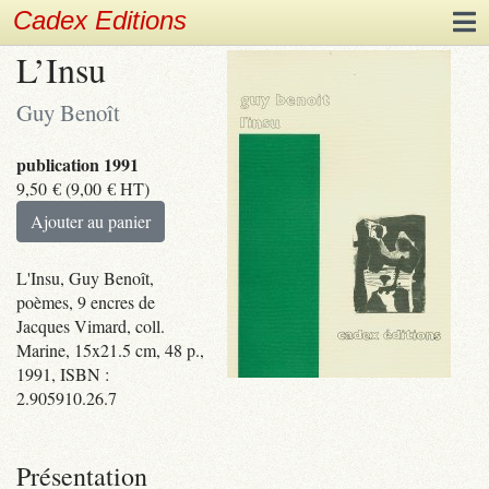
Cadex Editions
L’Insu
Guy Benoît
publication 1991
9,50
€
(
9,00
€
HT)
Ajouter au panier
L'Insu, Guy Benoît,
poèmes, 9 encres de
Jacques Vimard, coll.
Marine, 15x21.5 cm, 48 p.,
1991, ISBN :
2.905910.26.7
Présentation