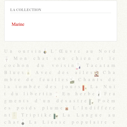
LA COLLECTION
Marine
Un oursin
L’Œuvre au Nord
Mon chat son chien et le
cochon du voisin
Tacatam
Blues
Avec des ailes
Cha
mbre de feuilles
Chants de
la tombée des jours
La Nui
t du libertin
En herbe
Fra
gments d’un désastre
Poèm
es poids plume
L’Indiffére
nt
Triptike
La Langue au
chat
La Liesse populaire e