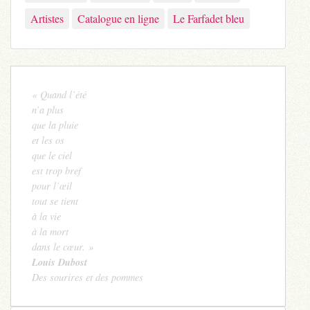
Artistes
Catalogue en ligne
Le Farfadet bleu
« Quand l’été
n’a plus
que la pluie
et les os
que le ciel
est trop bref
pour l’œil
tout se tient
à la vie
à la mort
dans le cœur. »
Louis Dubost
Des sourires et des pommes