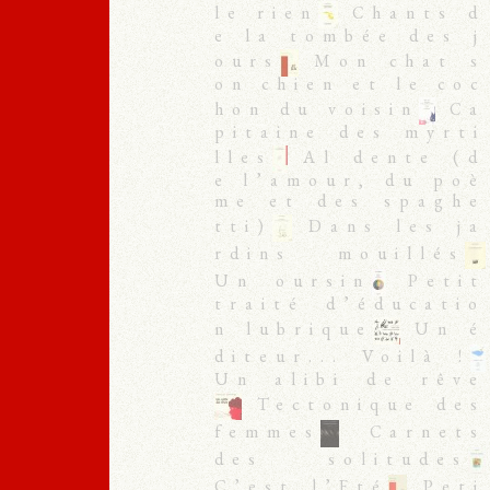
le rien
Chants d
e la tombée des j
ours
Mon chat s
on chien et le coc
hon du voisin
Ca
pitaine des myrti
lles
Al dente (d
e l’amour, du poè
me et des spaghe
tti)
Dans les ja
rdins mouillés
Un oursin
Petit
traité d’éducatio
n lubrique
Un é
diteur... Voilà !
Un alibi de rêve
Tectonique des
femmes
Carnets
des solitudes
C’est l’Eté
Peti