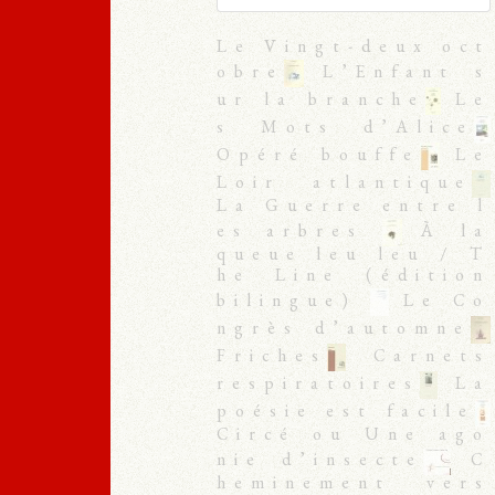
Le Vingt-deux oct
obre
L’Enfant s
ur la branche
Le
s Mots d’Alice
Opéré bouffe
Le
Loir atlantique
La Guerre entre l
es arbres
À la
queue leu leu / T
he Line (édition
bilingue)
Le Co
ngrès d’automne
Friches
Carnets
respiratoires
La
poésie est facile
Circé ou Une ago
nie d’insecte
C
heminement vers