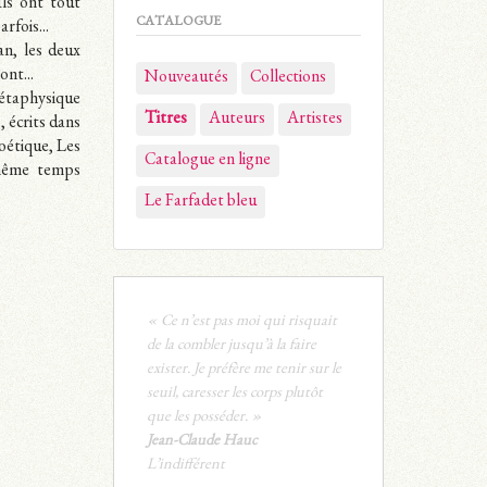
Ils ont tout
CATALOGUE
rfois...
an, les deux
ont...
Nouveautés
Collections
métaphysique
Titres
Auteurs
Artistes
, écrits dans
poétique, Les
Catalogue en ligne
 même temps
Le Farfadet bleu
« Ce n’est pas moi qui risquait
de la combler jusqu’à la faire
exister. Je préfère me tenir sur le
seuil, caresser les corps plutôt
que les posséder. »
Jean-Claude Hauc
L’indifférent