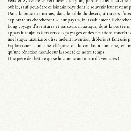
Félix et Sylvestre se retrouvent un jour, perdus dans la savane. 
oublié, sauf peut-être ce lointain pays dont le souvenir leur revient pa
Dans la boue des marais, dans le sable du désert, à travers l’océ
explorateurs chercheront « leur pays », in lassablement, il chercher
Long voyage d’aventures et parcours initiatique, dont la portée 
apparaît toujours à travers des paysages et des situations concrètes
une langue luxuriante où se mêlent invention, drôlerie et fantaisie 
Explorateurs sont une allégorie de la condition humaine, en
qu’une réflexion morale sur la société de notre temps.
Une pièce de théâtre qui se lit comme un roman d’aventures !