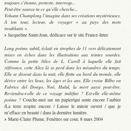
toujours s’étonne, proteste, interroge...
Peut-être sauras-tu ce qu’elle cherche...
Yohann Champlong l’imagine dans ses créations mystérieuses.
À ton tour, lecteur, de voyager « au pays des mots
troublants ».
Jacqueline Saint-Jean, dédicace sur le site France-Inter.
Long poème subtil, éclaté en strophes de 11 vers délicatement
mises en échos dans les illustrations aux teintes sourdes.
Comme la petite Alice de L. Caroll à laquelle elle fait
référence, cette Alice là se perd dans les méandres du temps.
Elle se dissout dans la nuit, elle flotte au bord du monde, elle
dérive entre les lieux, les âges et les ans. Elle croise Bilbo ou
Fabrice del Dongo, Noé, Hulul, la mort aussi peut-être.
Reviendra-t-elle de ce voyage indéfini ? Est-elle elle-même
poème ?
Couche-moi sur un papier/qui sente encore l’aubier
/La terre respire encore / Laisse le miroir ouvert / que je
m’efface en beauté / dans la dernière lumière.
Marie-Claire Plume, Fenêtres sur cour, 8 mars 2004