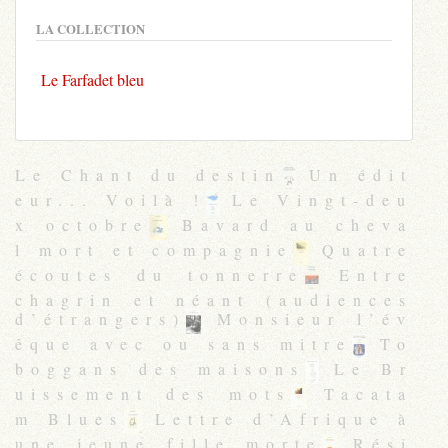
LA COLLECTION
Le Farfadet bleu
Le Chant du destin
Un édit
eur... Voilà !
Le Vingt-deu
x octobre
Bavard au cheva
l mort et compagnie
Quatre
écoutes du tonnerre
Entre
chagrin et néant (audiences
d’étrangers)
Monsieur l’év
êque avec ou sans mitre
To
boggans des maisons
Le Br
uissement des mots
Tacata
m Blues
Lettre d’Afrique à
une jeune fille morte
Rési