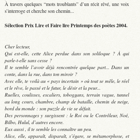
À travers quelques “mots troublants” d’un récit rêvé, une voix
s’interroge et cherche son chemin...
Sélection Prix Lire et Faire lire Printemps des poètes 2004.
Cher lecteur,
Qui est-elle, cette Alice perdue dans son soliloque ? À qui
parle-t-elle sans cesse ?
Il te semble l’avoir déjà rencontrée quelque part... Dans un
conte, dans la rue, dans ton miroir ?
Avec elle, te voilà au « pays incertain » où tout se mêle, le réel
et le rêve, le passé et le futur, le désir et la peur...
Ruelles, coulisses, escaliers, toboggans, terrain vague, tunnel
au long cours, chambre, champ de bataille, chemin de neige,
bord du monde : son puzzle de vie se défait.
Des personnages y surgissent : le Roi ou le Contrôleur, Noé,
Bilbo, Hulul, d’autres encore.
Eux aussi , il te semble les connaître un peu.
Alice, elle, apparaît, disparaît, s’égare, se métamorphose, et