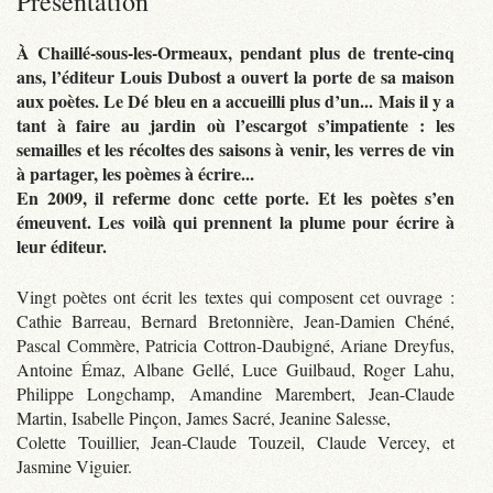
Présentation
À Chaillé-sous-les-Ormeaux, pendant plus de trente-cinq
ans, l’éditeur Louis Dubost a ouvert la porte de sa maison
aux poètes. Le Dé bleu en a accueilli plus d’un... Mais il y a
tant à faire au jardin où l’escargot s’impatiente : les
semailles et les récoltes des saisons à venir, les verres de vin
à partager, les poèmes à écrire...
En 2009, il referme donc cette porte. Et les poètes s’en
émeuvent. Les voilà qui prennent la plume pour écrire à
leur éditeur.
Vingt poètes ont écrit les textes qui composent cet ouvrage :
Cathie Barreau, Bernard Bretonnière, Jean-Damien Chéné,
Pascal Commère, Patricia Cottron-Daubigné, Ariane Dreyfus,
Antoine Émaz, Albane Gellé, Luce Guilbaud, Roger Lahu,
Philippe Longchamp, Amandine Marembert, Jean-Claude
Martin, Isabelle Pinçon, James Sacré, Jeanine Salesse,
Colette Touillier, Jean-Claude Touzeil, Claude Vercey, et
Jasmine Viguier.