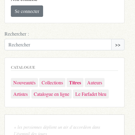
Se connecter
Rechercher :
>>
CATALOGUE
Titres
Nouveautés
Collections
Auteurs
Artistes
Catalogue en ligne
Le Farfadet bleu
« les persiennes déplient un air d’accordéon dans
l’éventail des jours