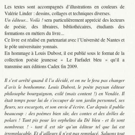
Les textes sont accompagnés d’illustrations en couleurs de
Valérie Linder : dessins, collages et techniques diverses.
Un éditeur... Voilà !
sera particulièrement apprécié des lecteurs
de poésie, des libraires, bibliothécaires, étudiants des
formations en métiers du livre...
Ce livre est réalisé en partenariat avec l’Université de Nantes et
le pôle universitaire yonnais.
En hommage à Louis Dubost, il est publié sous le format de la
collection poésie jeunesse « Le Farfadet bleu » qu’il a
transmise aux éditions Cadex fin 2009.
Il s’est arrêté quand il l’a décidé, et on ne le fera pas changer
d’avis le bonhomme. Louis Dubost, le poète paysan éditeur
philosophe bourguignon, exilé (mais content !) en Vendée. Il
était temps pour lui de s’occuper de son jardin personnel, ses
fleurs, ses escargots, et son envie d’écrire. Car depuis il publie
beaucoup : des poèmes bien sûr, des contes et des drôles de
polars ! Tant pis pour les orphelins du Dé bleu - et ils sont
nombreux ! - tant il est sûr qu’un éditeur tel que lui est
irremplaçable. Et d’ailleurs il n’est pas remplacé. Saluons tout