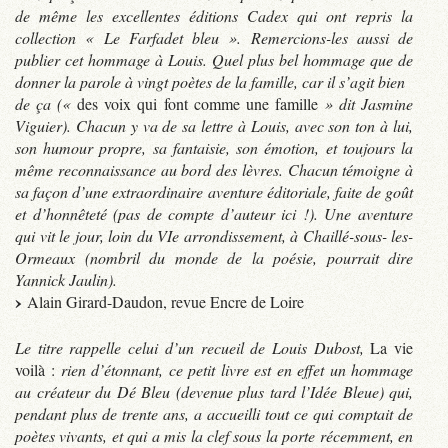
de même les excellentes éditions Cadex qui ont repris la
collection « Le Farfadet bleu ». Remercions-les aussi de
publier cet hommage à Louis. Quel plus bel hommage que de
donner la parole à vingt poètes de la famille, car il s’agit bien
de ça («
des voix qui font comme une famille
» dit Jasmine
Viguier). Chacun y va de sa lettre à Louis, avec son ton à lui,
son humour propre, sa fantaisie, son émotion, et toujours la
même reconnaissance au bord des lèvres. Chacun témoigne à
sa façon d’une extraordinaire aventure éditoriale, faite de goût
et d’honnêteté (pas de compte d’auteur ici !). Une aventure
qui vit le jour, loin du VIe arrondissement, à Chaillé-sous- les-
Ormeaux (nombril du monde de la poésie, pourrait dire
Yannick Jaulin).
Alain Girard-Daudon, revue Encre de Loire
Le titre rappelle celui d’un recueil de Louis Dubost,
La vie
voilà :
rien d’étonnant, ce petit livre est en effet un hommage
au créateur du Dé Bleu (devenue plus tard l’Idée Bleue) qui,
pendant plus de trente ans, a accueilli tout ce qui comptait de
poètes vivants, et qui a mis la clef sous la porte récemment, en