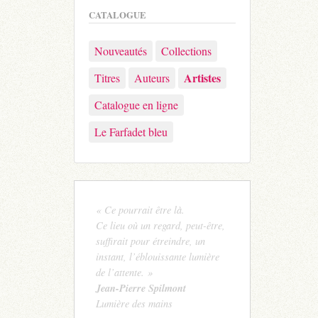
CATALOGUE
Nouveautés
Collections
Artistes
Titres
Auteurs
Catalogue en ligne
Le Farfadet bleu
« Ce pourrait être là.
Ce lieu où un regard, peut-être,
suffirait pour étreindre, un
instant, l’éblouissante lumière
de l’attente. »
Jean-Pierre Spilmont
Lumière des mains