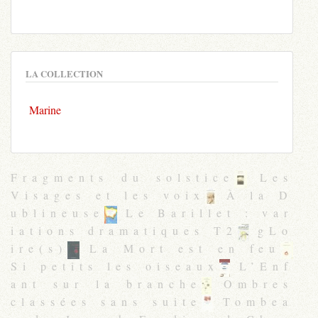
LA COLLECTION
Marine
Fragments du solstice
Les
Visages et les voix
À la D
ublineuse
Le Barillet : var
iations dramatiques T2
gLo
ire(s)
La Mort est en feu
Si petits les oiseaux
L’Enf
ant sur la branche
Ombres
classées sans suite
Tombea