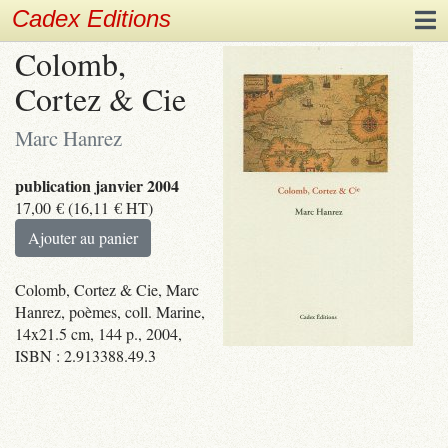
Cadex Editions
Colomb,
Cortez & Cie
Marc Hanrez
publication janvier 2004
17,00
€
(
16,11
€
HT)
Ajouter au panier
Colomb, Cortez & Cie, Marc
Hanrez, poèmes, coll. Marine,
14x21.5 cm, 144 p., 2004,
ISBN : 2.913388.49.3