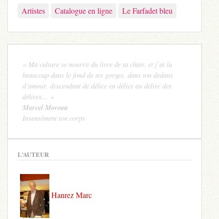
Artistes
Catalogue en ligne
Le Farfadet bleu
« Ma culture se nourrit du livre de ta chair, et j’ai lu
beaucoup dans le fond de tes gorges, dans ton dedans
d’amour, descendant de délice en délice au délire des
délires… »
Marcel Moreau
Insensément ton corps
L’AUTEUR
Hanrez Marc