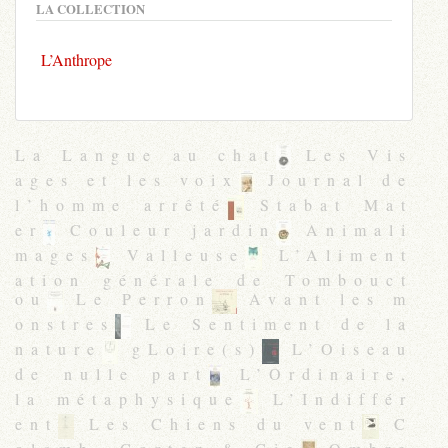
LA COLLECTION
L’Anthrope
La Langue au chat
Les Vis
ages et les voix
Journal de
l’homme arrêté
Stabat Mat
er
Couleur jardin
Animali
mages
Valleuse
L’Aliment
ation générale de Tombouct
ou
Le Perron
Avant les m
onstres
Le Sentiment de la
nature
gLoire(s)
L’Oiseau
de nulle part
L’Ordinaire,
la métaphysique
L’Indiffér
ent
Les Chiens du vent
C