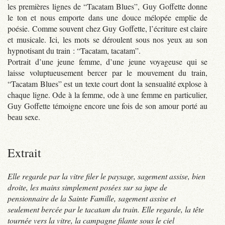
les premières lignes de “Tacatam Blues”, Guy Goffette donne
le ton et nous emporte dans une douce mélopée emplie de
poésie. Comme souvent chez Guy Goffette, l’écriture est claire
et musicale. Ici, les mots se déroulent sous nos yeux au son
hypnotisant du train : “Tacatam, tacatam”.
Portrait d’une jeune femme, d’une jeune voyageuse qui se
laisse voluptueusement bercer par le mouvement du train,
“Tacatam Blues” est un texte court dont la sensualité explose à
chaque ligne. Ode à la femme, ode à une femme en particulier,
Guy Goffette témoigne encore une fois de son amour porté au
beau sexe.
Extrait
Elle regarde par la vitre filer le paysage, sagement assise, bien
droite, les mains simplement posées sur sa jupe de
pensionnaire de la Sainte Famille, sagement assise et
seulement bercée par le tacatam du train. Elle regarde, la tête
tournée vers la vitre, la campagne filante sous le ciel