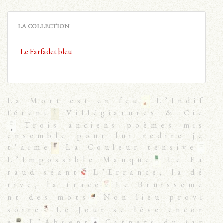
LA COLLECTION
Le Farfadet bleu
La Mort est en feu
L’Indif
férent
Villégiatures & Cie
Trois anciens poèmes mis
ensemble pour lui redire je
t’aime
La Couleur tensive
L’Impossible Manque
Le Fa
raud séant
L’Errance, la dé
rive, la trace
Le Bruisseme
nt des mots
Non lieu provi
soire
Le Jour se lève encor
e
L’Absent
Carnets du jar