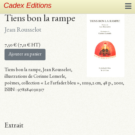
Cadex Editions
Tiens bon la rampe
Jean Rousselot
7,50
€
(
7,11
€
HT)
Ajouter au panier
Tiens bon la rampe, Jean Rousselot,
illustrations de Corinne Lemerle,
poèmes, collection « Le Farfadet bleu », 11x19,2 cm, 48 p., 2001,
ISBN : 9782840311317
Extrait