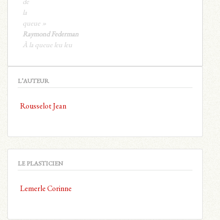
de
la
queue »
Raymond Federman
À la queue leu leu
L’AUTEUR
Rousselot Jean
LE PLASTICIEN
Lemerle Corinne