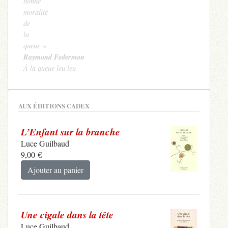
bonne
moralité
de
la
queue »
Raymond Federman
À la queue leu leu
AUX ÉDITIONS CADEX
L’Enfant sur la branche
Luce Guilbaud
9,00
€
Ajouter au panier
Une cigale dans la tête
Luce Guilbaud