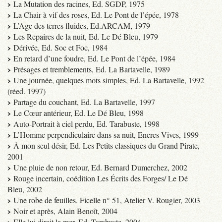
La Mutation des racines, Ed. SGDP, 1975
La Chair à vif des roses, Ed. Le Pont de l’épée, 1978
L’Age des terres fluides, Ed.ARCAM, 1979
Les Repaires de la nuit, Ed. Le Dé Bleu, 1979
Dérivée, Ed. Soc et Foc, 1984
En retard d’une foudre, Ed. Le Pont de l’épée, 1984
Présages et tremblements, Ed. La Bartavelle, 1989
Une journée, quelques mots simples, Ed. La Bartavelle, 1992
(réed. 1997)
Partage du couchant, Ed. La Bartavelle, 1997
Le Cœur antérieur, Ed. Le Dé Bleu, 1998
Auto-Portrait à ciel perdu, Ed. Tarabuste, 1998
L’Homme perpendiculaire dans sa nuit, Encres Vives, 1999
À mon seul désir, Ed. Les Petits classiques du Grand Pirate,
2001
Une pluie de non retour, Ed. Bernard Dumerchez, 2002
Rouge incertain, coédition Les Écrits des Forges/ Le Dé
Bleu, 2002
Une robe de feuilles. Ficelle n° 51, Atelier V. Rougier, 2003
Noir et après, Alain Benoît, 2004
Elle lui dirait la mer, Ed. Tarabuste, 2004