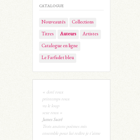
CATALOGUE
Nouveautés
Collections
Titres
Auteurs
Artistes
Catalogue en ligne
Le Farfadet bleu
« doré roux
printemps roux
vu le loup
sexe roux »
James Sacré
Trois anciens poèmes mis
ensemble pour lui redire je t’aime