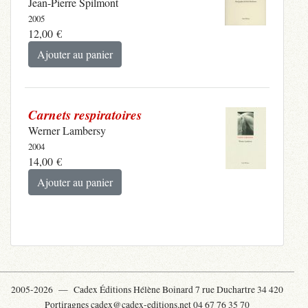
Jean-Pierre Spilmont
2005
12,00
€
Ajouter au panier
Carnets respiratoires
Werner Lambersy
2004
14,00
€
Ajouter au panier
2005-2026 —
Cadex Éditions Hélène Boinard 7 rue Duchartre 34 420
Portiragnes cadex@cadex-editions.net 04 67 76 35 70