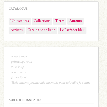
CATALOGUE
Nouveautés
Collections
Titres
Auteurs
Artistes
Catalogue en ligne
Le Farfadet bleu
« doré roux
printemps roux
vu le loup
sexe roux »
James Sacré
Trois anciens poèmes mis ensemble pour lui redire je t’aime
AUX ÉDITIONS CADEX