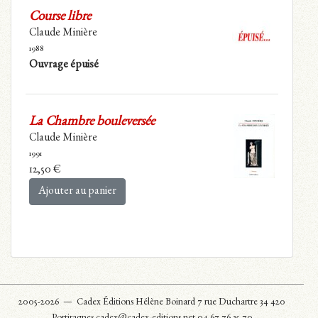
Course libre
Claude Minière
1988
Ouvrage épuisé
La Chambre bouleversée
Claude Minière
1991
12,50
€
Ajouter au panier
2005-2026 —
Cadex Éditions Hélène Boinard 7 rue Duchartre 34 420
Portiragnes cadex@cadex-editions.net 04 67 76 35 70