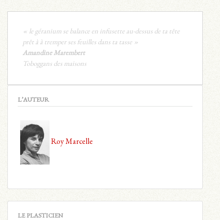
« le géranium se balance en infusette au-dessus de ta tête
prêt à à tremper ses feuilles dans ta tasse »
Amandine Marembert
Toboggans des maisons
L’AUTEUR
Roy Marcelle
LE PLASTICIEN