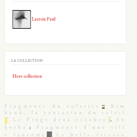
Lacroix Paul
LA COLLECTION
Hors collection
Fragments du solstice
Rim
baud, la tentation du soleil
Le Vingt-deux octobre
En
herbe
Fragments d’une vill
e fantôme
La Belle vitesse