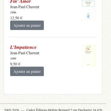
Fin’ Amor
Jean-Paul Chavent
1996
12,50
€
Ajouter au panier
L’Impatience
Jean-Paul Chavent
1999
9,50
€
Ajouter au panier
2005-2026 —
Cadex Éditions Hélène Boinard 7 rue Duchartre 34 420