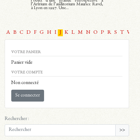
l’objet d’une grande rétrospective à
l’Artrium de l’auditorium Maurice Ravel,
à Lyon en 1997. Une...
A
B
C
D
F
G
H
I
J
K
L
M
N
O
P
R
S
T
V
W
VOTRE PANIER
Panier vide
VOTRE COMPTE
Non connecté
Se connecter
Rechercher :
>>