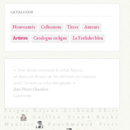
CATALOGUE
Nouveautés
Collections
Titres
Auteurs
Artistes
Catalogue en ligne
Le Farfadet bleu
« Trois hérons traversent le ciel de Nantes,
un beau soir de mars de l’an mil neuf cent nonante
neuf : j’ai noté au vol ce hiéroglyphe. »
Jean-Pierre Chambon
Labyrinthe
Peigny Réjane Arthaud Chris
tian
Guillou Yvon
Roche
Maurice
Peuchmaurd Pierr