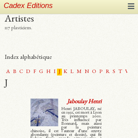
Cadex Editions
Artistes
117 plasticiens.
Index alphabétique
A
B
C
D
F
G
H
I
J
K
L
M
N
O
P
R
S
T
V
W
J
Jaboulay Henri
Henri JABOULAY, né
en 1931, est mort à Lyon
au printemps 2001.
Très influencé par
Bonnard, mais aussi
par la peinture
chinoise, il est l’auteur d’une œuvre
abondante (peinture et dessin), qui fit