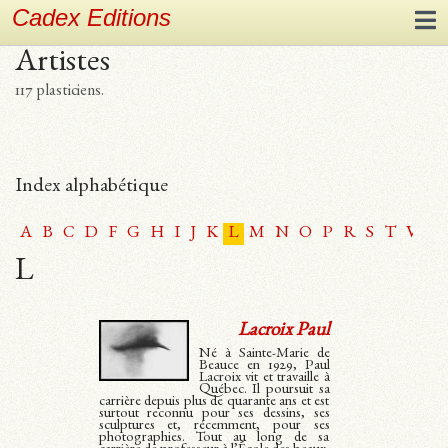
Cadex Editions
Artistes
117 plasticiens.
Index alphabétique
A
B
C
D
F
G
H
I
J
K
L
M
N
O
P
R
S
T
V
W
L
Lacroix Paul
Né à Sainte-Marie de
Beauce en 1929, Paul
Lacroix vit et travaille à
Québec. Il poursuit sa
carrière depuis plus de quarante ans et est
surtout reconnu pour ses dessins, ses
sculptures et, récemment, pour ses
photographies. Tout au long de sa