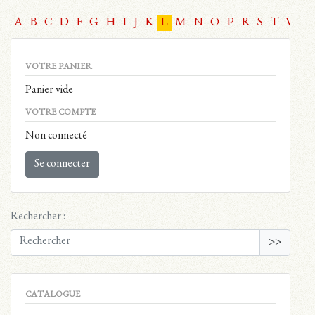
A
B
C
D
F
G
H
I
J
K
L
M
N
O
P
R
S
T
V
W
VOTRE PANIER
Panier vide
VOTRE COMPTE
Non connecté
Se connecter
Rechercher :
>>
CATALOGUE