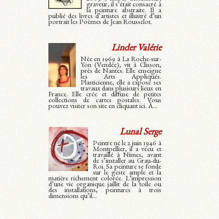
graveur, il s’était consacré à
la peinture abstraite. Il a
publié des livres d’artistes et illustré d’un
portrait les Poèmes de Jean Rousselot.
Linder Valérie
Née en 1969 à La Roche-sur-
Yon (Vendée), vit à Clisson,
près de Nantes. Elle enseigne
les Arts Appliqués.
Plasticienne, elle a exposé ses
travaux dans plusieurs lieux en
France. Elle crée et diffuse de petites
collections de cartes postales. Vous
pouvez visiter son site en cliquant ici. À...
Lunal Serge
Peintre né le 2 juin 1946 à
Montpellier, il a vécu et
travaillé à Nîmes, avant
de s’installer au Grau-du-
Roi. Sa peinture se fonde
sur le geste ample et la
matière richement colorée. L’impression
d’une vie organique jaillit de la toile ou
des installations, peintures à trois
dimensions qu’il...