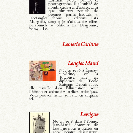
Lorraine. Poète, peintre et
photographe, il a publié de
nombreux livres d’artiste, ainsi
que plusieurs recueils de
poèmes, parmi lesquels «
Rectangles choisis » éditions Fata
Morgana, 2003 « Je n’ai que des effets
personnels » éditions La Dragonne,
2004 « Le...
Lemerle Corinne
Lenglet Maud
Née en 1976 à Épinay-
sur-Seine, vit à
Toulouse. Elle est
diplômée de l’École
Estienne. Depuis 1999,
elle travaille dans l’illustration pour
l’édition et anime des ateliers artistiques.
Vous pouvez visiter son site en cliquant
ici.
Lewigue
Né en 1938 dans l’Yonne,
Jean-Marie Sommier dit
Lewigue nous a quittés en
2005. Peintre, dessinateur,