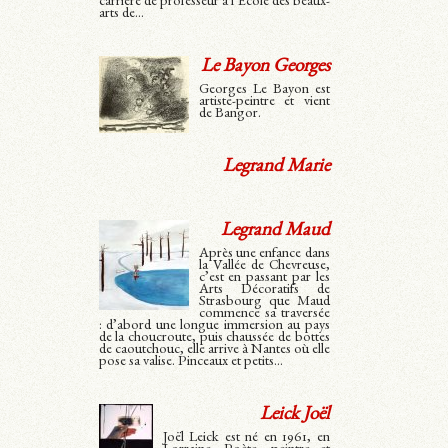
carrière de professeur à l’École des beaux-
arts de...
Le Bayon Georges
Georges Le Bayon est
artiste-peintre et vient
de Bangor.
Legrand Marie
Legrand Maud
Après une enfance dans
la Vallée de Chevreuse,
c’est en passant par les
Arts Décoratifs de
Strasbourg que Maud
commence sa traversée
: d’abord une longue immersion au pays
de la choucroute, puis chaussée de bottes
de caoutchouc, elle arrive à Nantes où elle
pose sa valise. Pinceaux et petits...
Leick Joël
Joël Leick est né en 1961, en