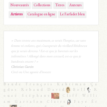
Nouveautés
Collections
Titres
Auteurs
Artistes
Catalogue en ligne
Le Farfadet bleu
« Dans trente ans maximum, ce serait l’hospice, car sans
femme ni enfants, qui s’occuperait du vieillard libidineux
que je serais devenu ? Est-ce que je baverais sur les
infirmières ? Allongé dans mon cercueil, est-ce que je
banderais encore ? »
Christian Garcin
Circé ou Une agonie d’insecte
Baude François Kahriman Ça
gdas Rebaud David
Boll
R
ouzé Stéphane
Cliff Willi
am Garralon Claire
Faye Ér