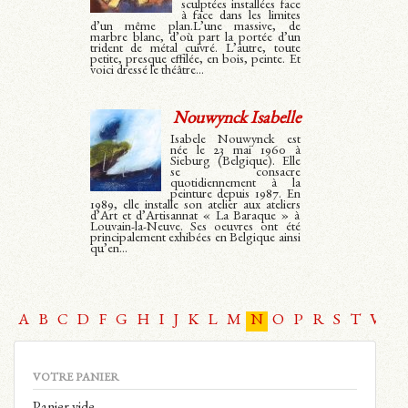
sculptées installées face
à face dans les limites
d’un même plan.L’une massive, de
marbre blanc, d’où part la portée d’un
trident de métal cuivré. L’autre, toute
petite, presque effilée, en bois, peinte. Et
voici dressé le théâtre...
Nouwynck Isabelle
Isabele Nouwynck est
née le 23 mai 1960 à
Sieburg (Belgique). Elle
se consacre
quotidiennement à la
peinture depuis 1987. En
1989, elle installe son atelier aux ateliers
d’Art et d’Artisannat « La Baraque » à
Louvain-la-Neuve. Ses oeuvres ont été
principalement exhibées en Belgique ainsi
qu’en...
A
B
C
D
F
G
H
I
J
K
L
M
N
O
P
R
S
T
V
W
VOTRE PANIER