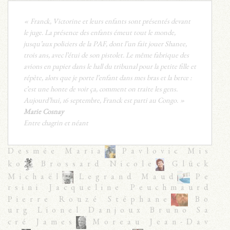
« Franck, Victorine et leurs enfants sont présentés devant
le juge. La présence des enfants émeut tout le monde,
jusqu’aux policiers de la PAF, dont l’un fait jouer Shanee,
trois ans, avec l’étui de son pistolet. Le même fabrique des
avions en papier dans le hall du tribunal pour la petite fille et
répète, alors que je porte l’enfant dans mes bras et la berce :
c’est une honte de voir ça, comment on traite les gens.
Aujourd’hui, 16 septembre, Franck est parti au Congo. »
Marie Cosnay
Entre chagrin et néant
Desmée Maria
Pavlovic Mis
ko
Brossard Nicole
Glück
Michaël
Legrand Maud
Pe
rsini Jacqueline Peuchmaurd
Pierre Rouzé Stéphane
Bo
urg Lionel Danjoux Bruno Sa
cré James
Moreau Jean-Dav