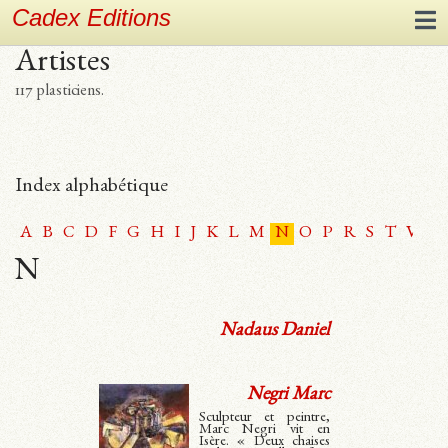
Cadex Editions
Artistes
117 plasticiens.
Index alphabétique
A
B
C
D
F
G
H
I
J
K
L
M
N
O
P
R
S
T
V
W
N
Nadaus Daniel
Negri Marc
Sculpteur et peintre,
Marc Negri vit en
Isère. « Deux chaises