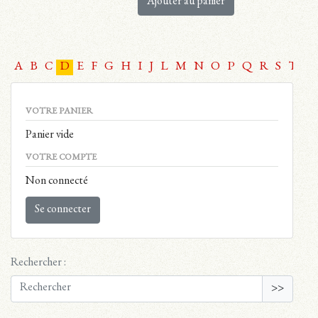
Ajouter au panier
A
B
C
D
E
F
G
H
I
J
L
M
N
O
P
Q
R
S
T
U
VOTRE PANIER
Panier vide
VOTRE COMPTE
Non connecté
Se connecter
Rechercher :
>>