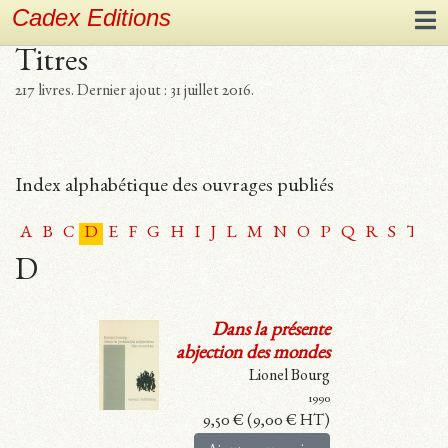
Cadex Editions
Titres
217 livres.
Dernier ajout : 31 juillet 2016.
Index alphabétique des ouvrages publiés
A
B
C
D
E
F
G
H
I
J
L
M
N
O
P
Q
R
S
T
U
D
Dans la présente
abjection des mondes
Lionel Bourg
1990
9,50
€
(
9,00
€
HT)