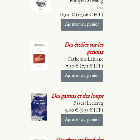
François Salvaing
2010
18,00
€
(
17,06
€
HT)
Ajouter au panier
Des étoiles sur les
genoux
Catherine Leblanc
7,50
€
(
7,11
€
HT)
Ajouter au panier
Des garous et des loups
Pascal Leclercq
9,00
€
(
8,53
€
HT)
Ajouter au panier