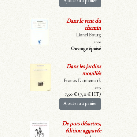
Ajouter au panier
Dans le vent du
chemin
Lionel Bourg
2000
Ouvrage épuisé
Dans les jardins
mouillés
Francis Dannemark
1995
7,50
€
(
7,11
€
HT)
Ajouter au panier
De purs désastres,
édition aggravée