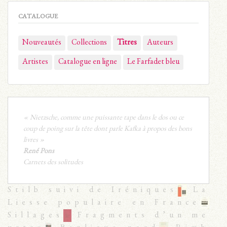
CATALOGUE
Nouveautés
Collections
Titres
Auteurs
Artistes
Catalogue en ligne
Le Farfadet bleu
« Nietzsche, comme une puissante tape dans le dos ou ce
coup de poing sur la tête dont parle Kafka à propos des bons
livres »
René Pons
Carnets des solitudes
Stilb suivi de Iréniques
La
Liesse populaire en France
Sillages
Fragments d’un me