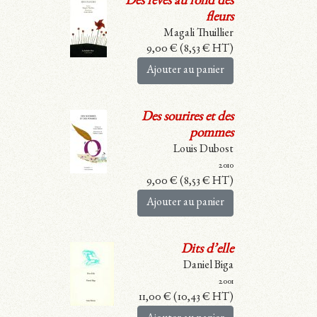
Des rêves au fond des
fleurs
Magali Thuillier
9,00
€
(
8,53
€
HT)
Ajouter au panier
Des sourires et des
pommes
Louis Dubost
2010
9,00
€
(
8,53
€
HT)
Ajouter au panier
Dits d’elle
Daniel Biga
2001
11,00
€
(
10,43
€
HT)